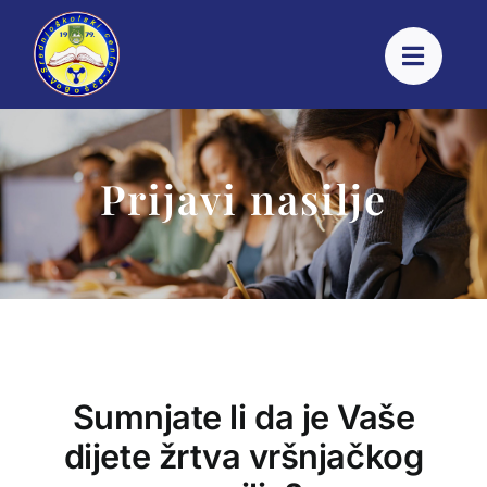
Skip
to
content
Prijavi nasilje
Sumnjate li da je Vaše
dijete žrtva vršnjačkog