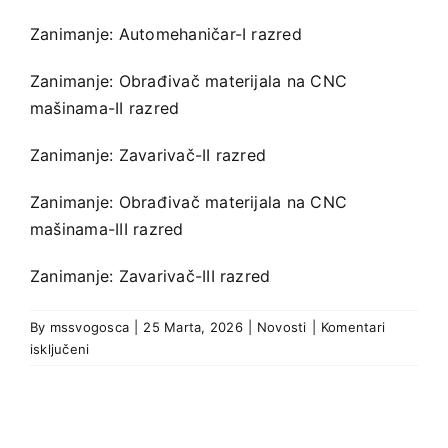
Zanimanje: Automehaničar-I razred
Zanimanje: Obrađivač materijala na CNC
mašinama-II razred
Zanimanje: Zavarivač-II razred
Zanimanje: Obrađivač materijala na CNC
mašinama-III razred
Zanimanje: Zavarivač-III razred
By
mssvogosca
|
25 Marta, 2026
|
Novosti
|
Komentari
za
isključeni
Liste
učenika
koji
ispunjavaju