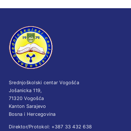
uslove
za
stipendiju
za
deficitarna
zanimanja
Srednjoškolski centar Vogošća
Jošanicka 119,
71320 Vogošća
Kanton Sarajevo
Bosna i Hercegovina
Direktor/Protokol: +387 33 432 638