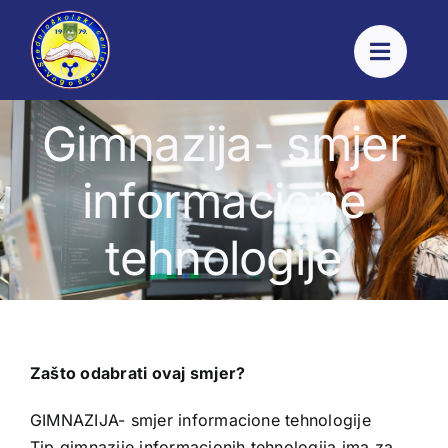
Skip
to
content
Gimnazija- smjer
informacione
tehnologije
Zašto odabrati ovaj smjer?
GIMNAZIJA- smjer informacione tehnologije
Tip gimnazije informacionih tehnologija ima za